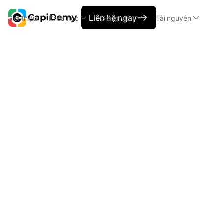
Liên hệ ngay
Giới thiệu
Khóa học
Giảng viên
Tài nguyên
Capi News
Định hướng cho người mới muốn th
Định hướng
Đị
Nội dung chính
h2