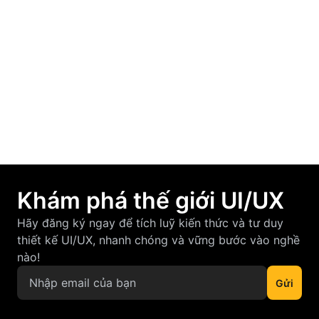
F-Pattern và Z-Pattern là gì? Cách áp dụng
vào thiết kế UI/UX hiệu quả
March 12, 2026
Khám phá thế giới UI/UX
Hãy đăng ký ngay để tích luỹ kiến thức và tư duy
thiết kế UI/UX, nhanh chóng và vững bước vào nghề
nào!